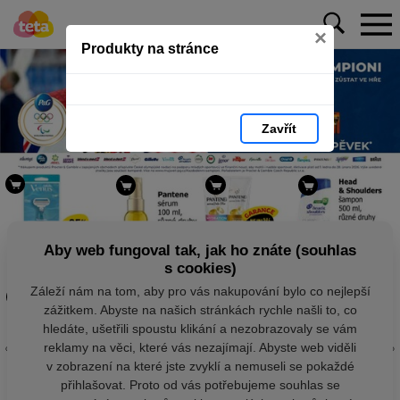
×
Produkty na stránce
Zavřít
Aby web fungoval tak, jak ho znáte (souhlas
s cookies)
Záleží nám na tom, aby pro vás nakupování bylo co nejlepší
zážitkem. Abyste na našich stránkách rychle našli to, co
hledáte, ušetřili spoustu klikání a nezobrazovaly se vám
reklamy na věci, které vás nezajímají. Abyste web viděli
v zobrazení na které jste zvyklí a nemuseli se pokaždé
přihlašovat. Proto od vás potřebujeme souhlas se