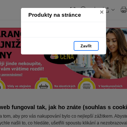
×
Produkty na stránce
Zavřít
web fungoval tak, jak ho znáte (souhlas s cook
a tom, aby pro vás nakupování bylo co nejlepší zážitkem. Abyst
ychle našli to, co hledáte, ušetřili spoustu klikání a nezobrazov