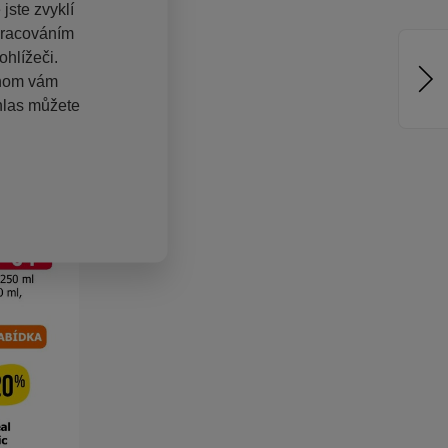
jste zvyklí
pracováním
hlížeči.
chom vám
hlas můžete