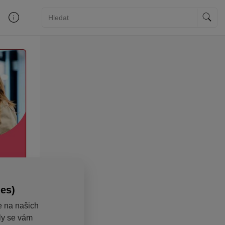
ies)
e na našich
aly se vám