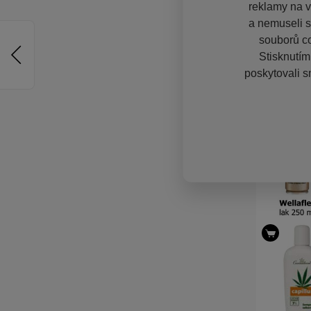
reklamy na vě
a nemuseli s
souborů co
Stisknutím
poskytovali s