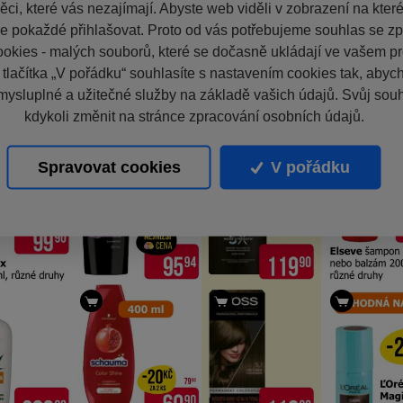
ci, které vás nezajímají. Abyste web viděli v zobrazení na které 
e pokaždé přihlašovat. Proto od vás potřebujeme souhlas se z
okies - malých souborů, které se dočasně ukládají ve vašem pro
 tlačítka „V pořádku“ souhlasíte s nastavením cookies tak, aby
mysluplné a užitečné služby na základě vašich údajů. Svůj sou
kdykoli změnit na stránce zpracování osobních údajů.
Spravovat cookies
V pořádku