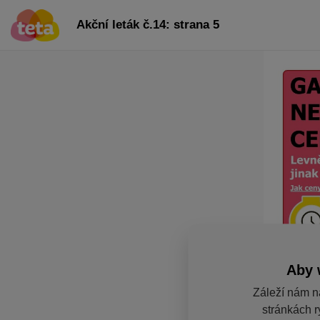
Akční leták č.14: strana 5
Aby 
Záleží nám n
stránkách r