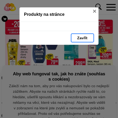
×
Produkty na stránce
Zavřít
Aby web fungoval tak, jak ho znáte (souhlas
s cookies)
Záleží nám na tom, aby pro vás nakupování bylo co nejlepší
zážitkem. Abyste na našich stránkách rychle našli to, co
hledáte, ušetřili spoustu klikání a nezobrazovaly se vám
reklamy na věci, které vás nezajímají. Abyste web viděli
v zobrazení na které jste zvyklí a nemuseli se pokaždé
přihlašovat. Proto od vás potřebujeme souhlas se