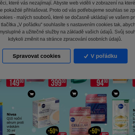
ci, které vás nezajímají. Abyste web viděli v zobrazení na které 
e pokaždé přihlašovat. Proto od vás potřebujeme souhlas se z
okies - malých souborů, které se dočasně ukládají ve vašem pro
 tlačítka „V pořádku“ souhlasíte s nastavením cookies tak, aby
mysluplné a užitečné služby na základě vašich údajů. Svůj sou
kdykoli změnit na stránce zpracování osobních údajů.
Spravovat cookies
V pořádku