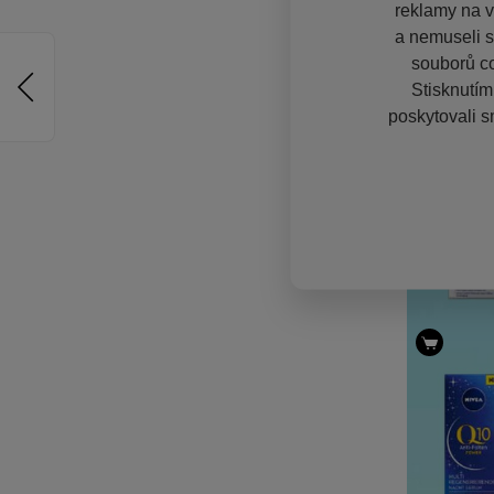
reklamy na vě
a nemuseli s
souborů co
Stisknutím
poskytovali s