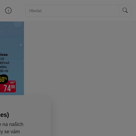
ies)
e na našich
aly se vám