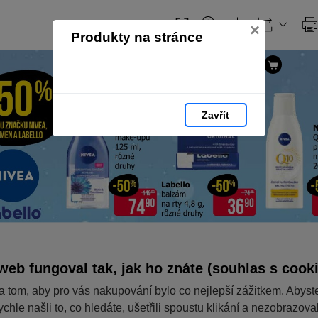
×
Produkty na stránce
Zavřít
web fungoval tak, jak ho znáte (souhlas s cook
a tom, aby pro vás nakupování bylo co nejlepší zážitkem. Abyst
ychle našli to, co hledáte, ušetřili spoustu klikání a nezobrazov