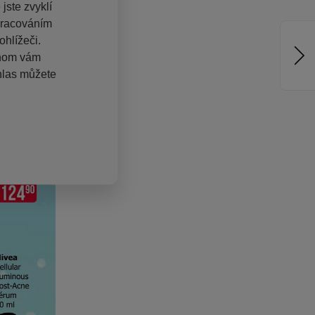
jste zvyklí
pracováním
hlížeči.
chom vám
hlas můžete