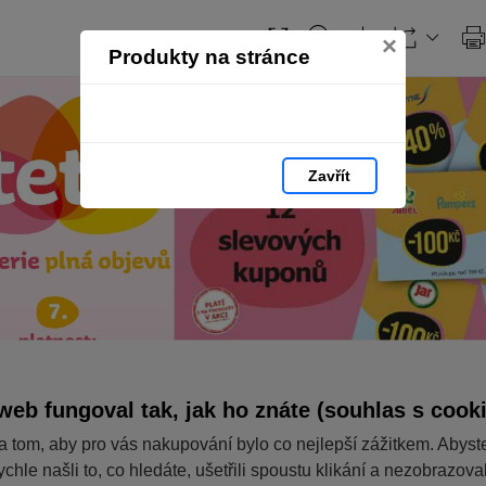
×
Produkty na stránce
Zavřít
web fungoval tak, jak ho znáte (souhlas s cook
a tom, aby pro vás nakupování bylo co nejlepší zážitkem. Abyst
ychle našli to, co hledáte, ušetřili spoustu klikání a nezobrazov