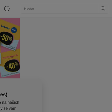
ies)
e na našich
aly se vám