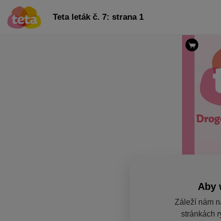
Teta leták č. 7: strana 1
Aby 
Záleží nám n
stránkách r