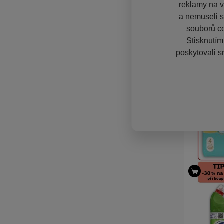
reklamy na vě
a nemuseli s
souborů co
Stisknutím
poskytovali s