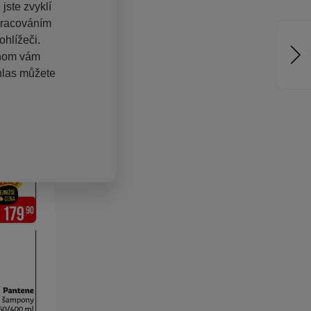
jste zvyklí
pracováním
hlížeči.
chom vám
hlas můžete