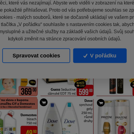
ci, které vás nezajímají. Abyste web viděli v zobrazení na které 
e pokaždé přihlašovat. Proto od vás potřebujeme souhlas se z
okies - malých souborů, které se dočasně ukládají ve vašem pro
 tlačítka „V pořádku“ souhlasíte s nastavením cookies tak, aby
mysluplné a užitečné služby na základě vašich údajů. Svůj sou
kdykoli změnit na stránce zpracování osobních údajů.
Spravovat cookies
V pořádku