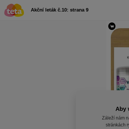
Akční leták č.10: strana 9
Aby 
Záleží nám n
stránkách r