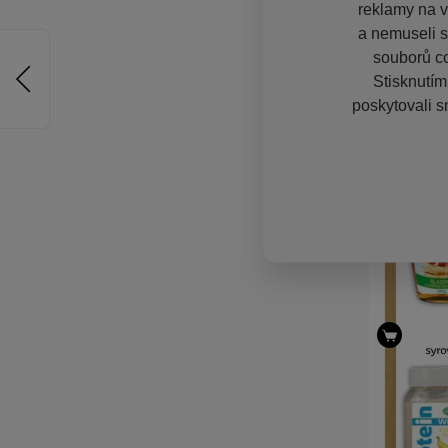
reklamy na vě
a nemuseli s
souborů co
Stisknutím
poskytovali s