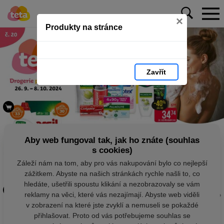
×
Produkty na stránce
Zavřít
Aby web fungoval tak, jak ho znáte (souhlas
s cookies)
Záleží nám na tom, aby pro vás nakupování bylo co nejlepší
zážitkem. Abyste na našich stránkách rychle našli to, co
hledáte, ušetřili spoustu klikání a nezobrazovaly se vám
reklamy na věci, které vás nezajímají. Abyste web viděli
v zobrazení na které jste zvyklí a nemuseli se pokaždé
přihlašovat. Proto od vás potřebujeme souhlas se