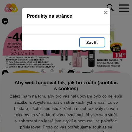
×
Produkty na stránce
Zavřít
Aby web fungoval tak, jak ho znáte (souhlas
s cookies)
Záleží nám na tom, aby pro vás nakupování bylo co nejlepší
zážitkem. Abyste na našich stránkách rychle našli to, co
hledáte, ušetřili spoustu klikání a nezobrazovaly se vám
reklamy na věci, které vás nezajímají. Abyste web viděli
v zobrazení na které jste zvyklí a nemuseli se pokaždé
přihlašovat. Proto od vás potřebujeme souhlas se