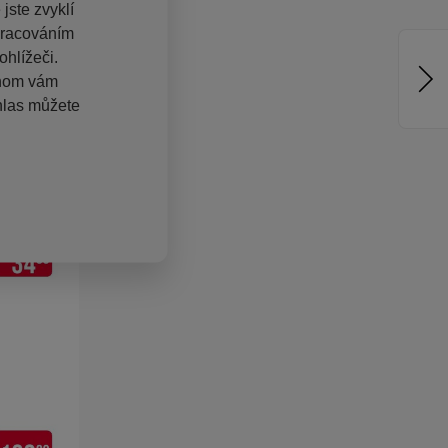
jste zvyklí
pracováním
hlížeči.
chom vám
hlas můžete