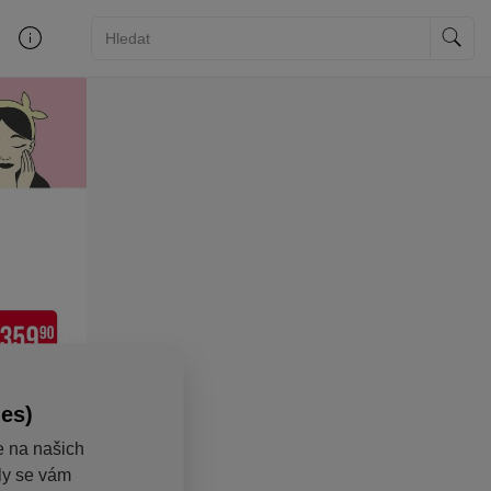
ies)
e na našich
aly se vám