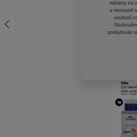
reklamy na vě
a nemuseli s
souborů co
Stisknutím
poskytovali s