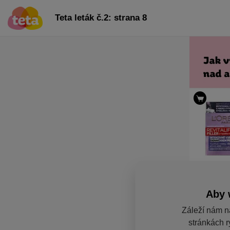
Teta leták č.2: strana 8
Aby 
Záleží nám n
stránkách r