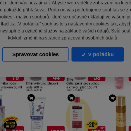
ci, které vás nezajímají. Abyste web viděli v zobrazení na které 
e pokaždé přihlašovat. Proto od vás potřebujeme souhlas se z
okies - malých souborů, které se dočasně ukládají ve vašem pro
 tlačítka „V pořádku“ souhlasíte s nastavením cookies tak, aby
mysluplné a užitečné služby na základě vašich údajů. Svůj sou
kdykoli změnit na stránce zpracování osobních údajů.
Spravovat cookies
V pořádku