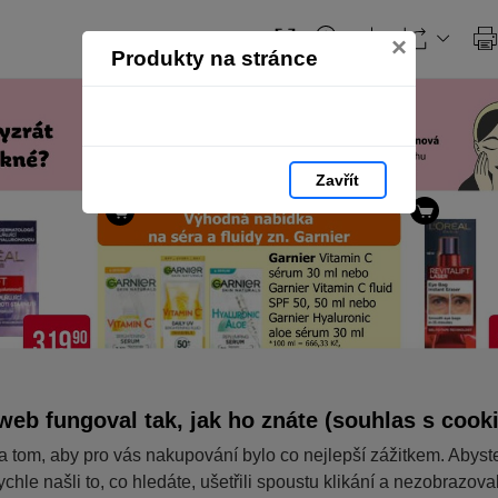
×
Produkty na stránce
Zavřít
web fungoval tak, jak ho znáte (souhlas s cook
a tom, aby pro vás nakupování bylo co nejlepší zážitkem. Abyst
ychle našli to, co hledáte, ušetřili spoustu klikání a nezobrazov