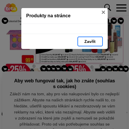
×
Produkty na stránce
Zavřít
Aby web fungoval tak, jak ho znáte (souhlas
s cookies)
Záleží nám na tom, aby pro vás nakupování bylo co nejlepší
zážitkem. Abyste na našich stránkách rychle našli to, co
hledáte, ušetřili spoustu klikání a nezobrazovaly se vám
reklamy na věci, které vás nezajímají. Abyste web viděli
v zobrazení na které jste zvyklí a nemuseli se pokaždé
přihlašovat. Proto od vás potřebujeme souhlas se