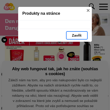
×
Produkty na stránce
Zavřít
Aby web fungoval tak, jak ho znáte (souhlas
s cookies)
Záleží nám na tom, aby pro vás nakupování bylo co nejlepší
zážitkem. Abyste na našich stránkách rychle našli to, co
hledáte, ušetřili spoustu klikání a nezobrazovaly se vám
reklamy na věci, které vás nezajímají. Abyste web viděli
v zobrazení na které jste zvyklí a nemuseli se pokaždé
přihlašovat. Proto od vás potřebujeme souhlas se