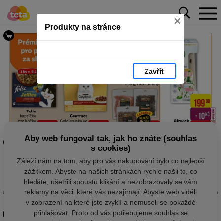
×
Produkty na stránce
Zavřít
Aby web fungoval tak, jak ho znáte (souhlas
s cookies)
Záleží nám na tom, aby pro vás nakupování bylo co nejlepší
zážitkem. Abyste na našich stránkách rychle našli to, co
hledáte, ušetřili spoustu klikání a nezobrazovaly se vám
reklamy na věci, které vás nezajímají. Abyste web viděli
v zobrazení na které jste zvyklí a nemuseli se pokaždé
přihlašovat. Proto od vás potřebujeme souhlas se