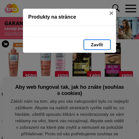
×
Produkty na stránce
Zavřít
Aby web fungoval tak, jak ho znáte (souhlas
s cookies)
Záleží nám na tom, aby pro vás nakupování bylo co nejlepší
zážitkem. Abyste na našich stránkách rychle našli to, co
hledáte, ušetřili spoustu klikání a nezobrazovaly se vám
reklamy na věci, které vás nezajímají. Abyste web viděli
v zobrazení na které jste zvyklí a nemuseli se pokaždé
přihlašovat. Proto od vás potřebujeme souhlas se