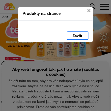
×
Produkty na stránce
Zavřít
Aby web fungoval tak, jak ho znáte (souhlas
s cookies)
Záleží nám na tom, aby pro vás nakupování bylo co nejlepší
zážitkem. Abyste na našich stránkách rychle našli to, co
hledáte, ušetřili spoustu klikání a nezobrazovaly se vám
reklamy na věci, které vás nezajímají. Abyste web viděli
v zobrazení na které jste zvyklí a nemuseli se pokaždé
přihlašovat. Proto od vás potřebujeme souhlas se