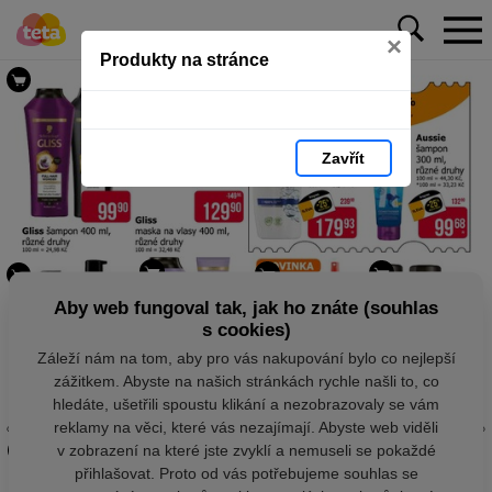
×
Produkty na stránce
Zavřít
Aby web fungoval tak, jak ho znáte (souhlas
s cookies)
Záleží nám na tom, aby pro vás nakupování bylo co nejlepší
zážitkem. Abyste na našich stránkách rychle našli to, co
hledáte, ušetřili spoustu klikání a nezobrazovaly se vám
reklamy na věci, které vás nezajímají. Abyste web viděli
v zobrazení na které jste zvyklí a nemuseli se pokaždé
přihlašovat. Proto od vás potřebujeme souhlas se