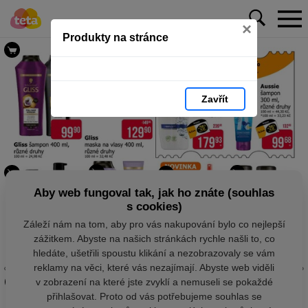
×
Produkty na stránce
Zavřít
Aby web fungoval tak, jak ho znáte (souhlas
s cookies)
Záleží nám na tom, aby pro vás nakupování bylo co nejlepší
zážitkem. Abyste na našich stránkách rychle našli to, co
hledáte, ušetřili spoustu klikání a nezobrazovaly se vám
reklamy na věci, které vás nezajímají. Abyste web viděli
v zobrazení na které jste zvyklí a nemuseli se pokaždé
přihlašovat. Proto od vás potřebujeme souhlas se