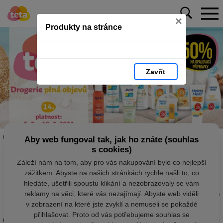
×
Produkty na stránce
Zavřít
Aby web fungoval tak, jak ho znáte (souhlas
s cookies)
Záleží nám na tom, aby pro vás nakupování bylo co nejlepší
zážitkem. Abyste na našich stránkách rychle našli to, co
hledáte, ušetřili spoustu klikání a nezobrazovaly se vám
reklamy na věci, které vás nezajímají. Abyste web viděli
v zobrazení na které jste zvyklí a nemuseli se pokaždé
přihlašovat. Proto od vás potřebujeme souhlas se