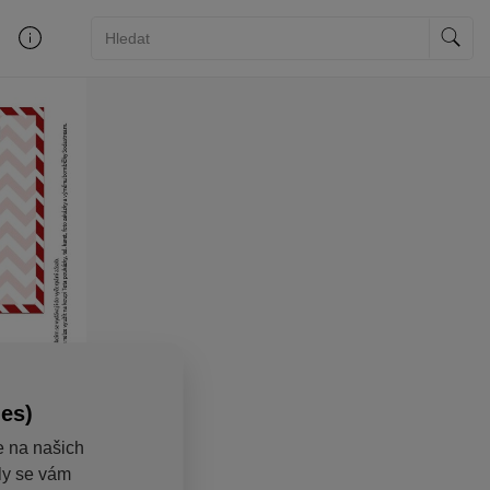
ies)
e na našich
aly se vám