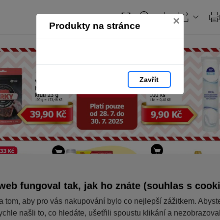
×
Produkty na stránce
Zavřít
web fungoval tak, jak ho znáte (souhlas s cook
a tom, aby pro vás nakupování bylo co nejlepší zážitkem. Abyst
ychle našli to, co hledáte, ušetřili spoustu klikání a nezobrazov