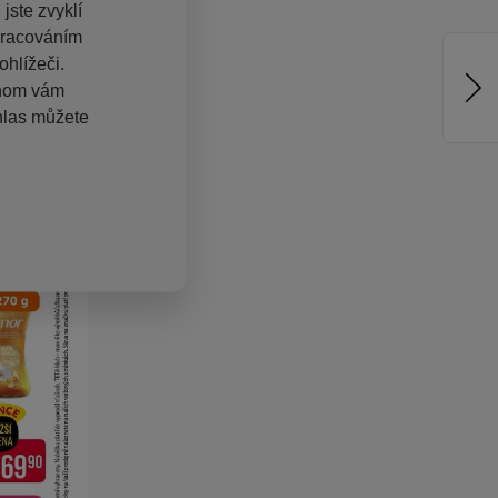
jste zvyklí
pracováním
hlížeči.
chom vám
hlas můžete