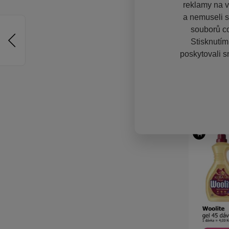
reklamy na vě
a nemuseli s
souborů co
Stisknutím
poskytovali s