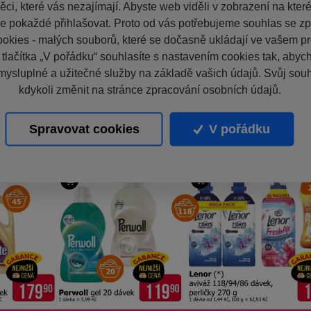
ci, které vás nezajímají. Abyste web viděli v zobrazení na které 
e pokaždé přihlašovat. Proto od vás potřebujeme souhlas se z
okies - malých souborů, které se dočasně ukládají ve vašem pro
 tlačítka „V pořádku“ souhlasíte s nastavením cookies tak, aby
mysluplné a užitečné služby na základě vašich údajů. Svůj sou
kdykoli změnit na stránce zpracování osobních údajů.
Spravovat cookies
V pořádku