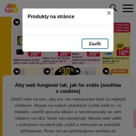
×
Produkty na stránce
Zavřít
Aby web fungoval tak, jak ho znáte (souhlas
s cookies)
Záleží nám na tom, aby pro vás nakupování bylo co nejlepší
zážitkem. Abyste na našich stránkách rychle našli to, co
hledáte, ušetřili spoustu klikání a nezobrazovaly se vám
reklamy na věci, které vás nezajímají. Abyste web viděli
v zobrazení na které jste zvyklí a nemuseli se pokaždé
přihlašovat. Proto od vás potřebujeme souhlas se