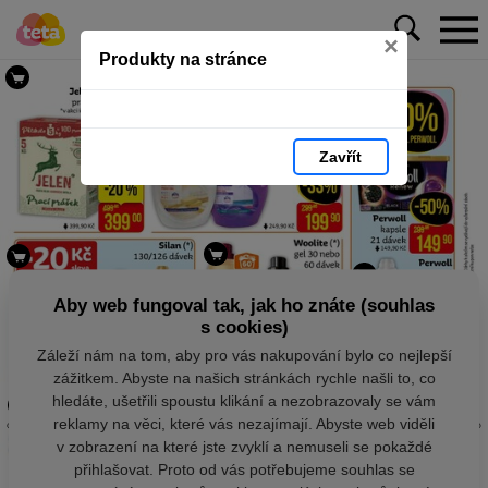
×
Produkty na stránce
Zavřít
Aby web fungoval tak, jak ho znáte (souhlas
s cookies)
Záleží nám na tom, aby pro vás nakupování bylo co nejlepší
zážitkem. Abyste na našich stránkách rychle našli to, co
hledáte, ušetřili spoustu klikání a nezobrazovaly se vám
reklamy na věci, které vás nezajímají. Abyste web viděli
v zobrazení na které jste zvyklí a nemuseli se pokaždé
přihlašovat. Proto od vás potřebujeme souhlas se