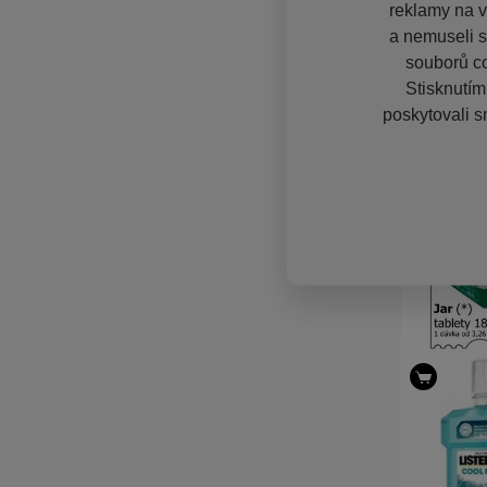
reklamy na vě
a nemuseli s
souborů co
Stisknutím
poskytovali s