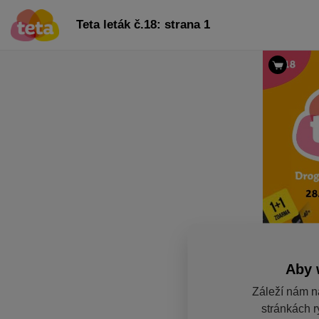
Teta leták č.18: strana 1
Aby 
Záleží nám n
stránkách r