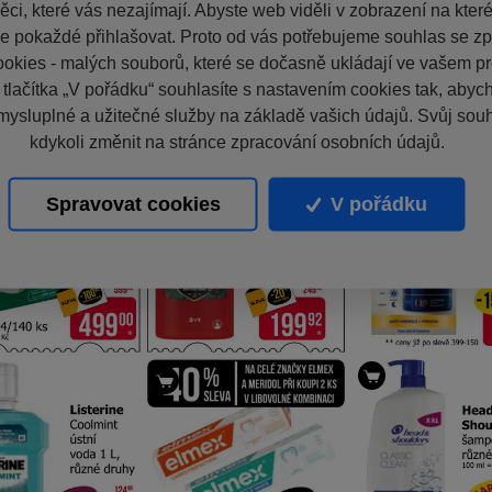
ci, které vás nezajímají. Abyste web viděli v zobrazení na které 
e pokaždé přihlašovat. Proto od vás potřebujeme souhlas se z
okies - malých souborů, které se dočasně ukládají ve vašem pro
 tlačítka „V pořádku“ souhlasíte s nastavením cookies tak, aby
mysluplné a užitečné služby na základě vašich údajů. Svůj sou
kdykoli změnit na stránce zpracování osobních údajů.
Spravovat cookies
V pořádku