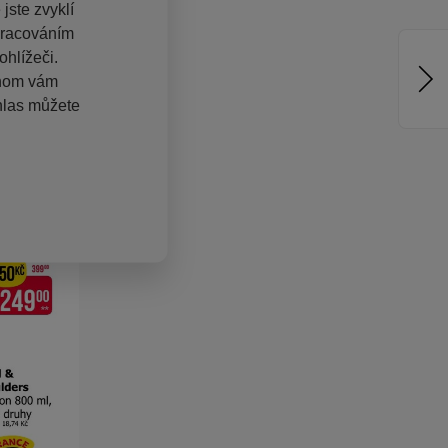
jste zvyklí
pracováním
hlížeči.
chom vám
hlas můžete