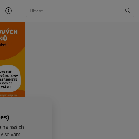
ies)
e na našich
aly se vám