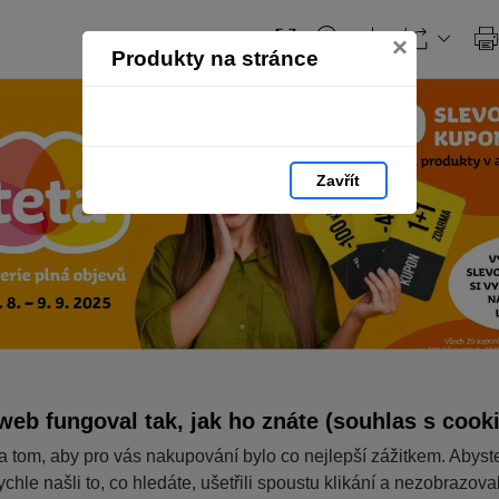
×
Produkty na stránce
Zavřít
web fungoval tak, jak ho znáte (souhlas s cook
a tom, aby pro vás nakupování bylo co nejlepší zážitkem. Abyst
ychle našli to, co hledáte, ušetřili spoustu klikání a nezobrazov