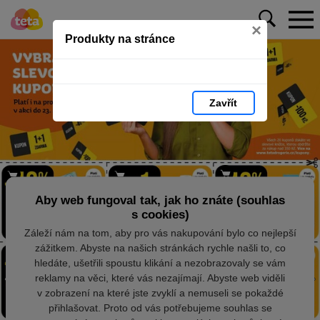
×
Produkty na stránce
Zavřít
Aby web fungoval tak, jak ho znáte (souhlas
s cookies)
Záleží nám na tom, aby pro vás nakupování bylo co nejlepší
zážitkem. Abyste na našich stránkách rychle našli to, co
hledáte, ušetřili spoustu klikání a nezobrazovaly se vám
reklamy na věci, které vás nezajímají. Abyste web viděli
v zobrazení na které jste zvyklí a nemuseli se pokaždé
přihlašovat. Proto od vás potřebujeme souhlas se