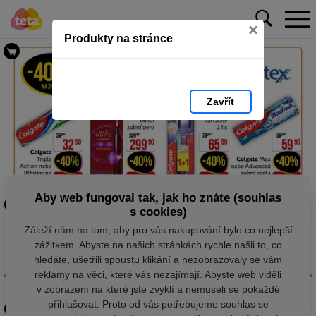
×
Produkty na stránce
Zavřít
Aby web fungoval tak, jak ho znáte (souhlas
s cookies)
Záleží nám na tom, aby pro vás nakupování bylo co nejlepší
zážitkem. Abyste na našich stránkách rychle našli to, co
hledáte, ušetřili spoustu klikání a nezobrazovaly se vám
reklamy na věci, které vás nezajímají. Abyste web viděli
v zobrazení na které jste zvyklí a nemuseli se pokaždé
přihlašovat. Proto od vás potřebujeme souhlas se