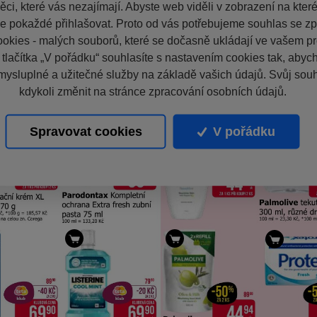
ci, které vás nezajímají. Abyste web viděli v zobrazení na které 
e pokaždé přihlašovat. Proto od vás potřebujeme souhlas se z
okies - malých souborů, které se dočasně ukládají ve vašem pro
 tlačítka „V pořádku“ souhlasíte s nastavením cookies tak, aby
mysluplné a užitečné služby na základě vašich údajů. Svůj sou
kdykoli změnit na stránce zpracování osobních údajů.
Spravovat cookies
V pořádku