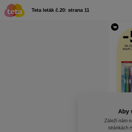
Teta leták č.20: strana 11
Aby 
Záleží nám n
stránkách r