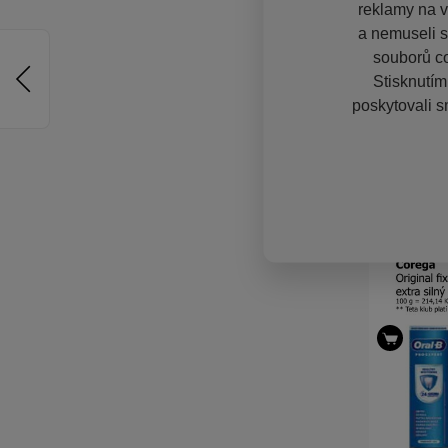
reklamy na vě
a nemuseli s
souborů co
Stisknutím
poskytovali s