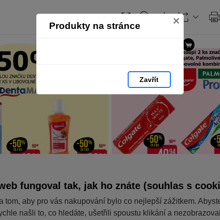
×
Produkty na stránce
Zavřít
web fungoval tak, jak ho znáte (souhlas s cook
a tom, aby pro vás nakupování bylo co nejlepší zážitkem. Abyst
ychle našli to, co hledáte, ušetřili spoustu klikání a nezobrazov