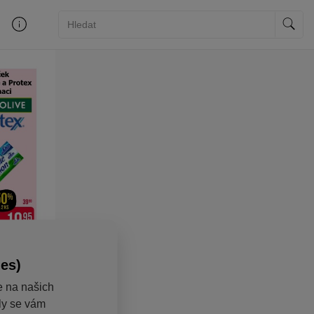
ies)
e na našich
aly se vám