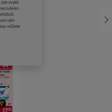
jste zvyklí
pracováním
hlížeči.
chom vám
hlas můžete