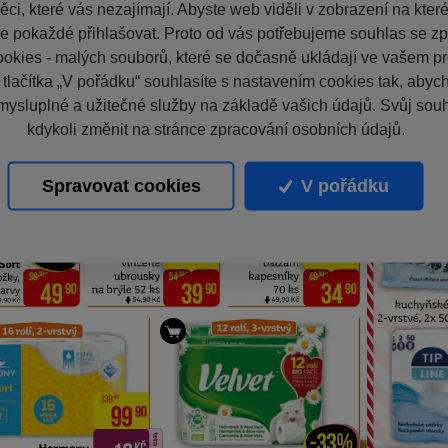
ci, které vás nezajímají. Abyste web viděli v zobrazení na které 
e pokaždé přihlašovat. Proto od vás potřebujeme souhlas se z
okies - malých souborů, které se dočasně ukládají ve vašem pro
 tlačítka „V pořádku“ souhlasíte s nastavením cookies tak, aby
mysluplné a užitečné služby na základě vašich údajů. Svůj sou
kdykoli změnit na stránce zpracování osobních údajů.
Spravovat cookies
V pořádku