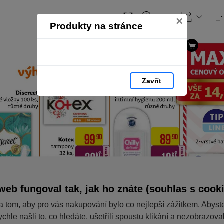
×
Produkty na stránce
Zavřít
web fungoval tak, jak ho znáte (souhlas s cook
a tom, aby pro vás nakupování bylo co nejlepší zážitkem. Abyst
ychle našli to, co hledáte, ušetřili spoustu klikání a nezobrazov