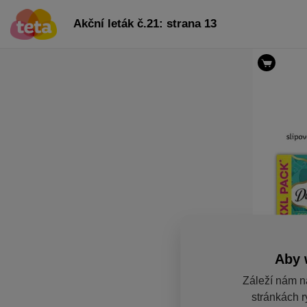
Akční leták č.21: strana 13
Aby 
Záleží nám n
stránkách r