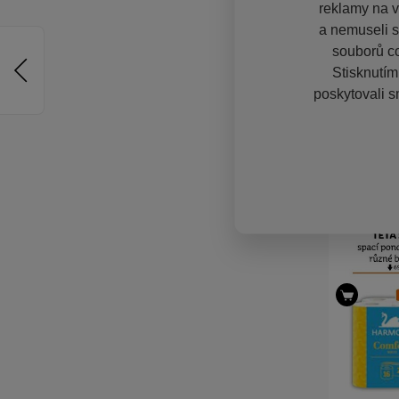
reklamy na vě
a nemuseli s
souborů co
Stisknutím
poskytovali s