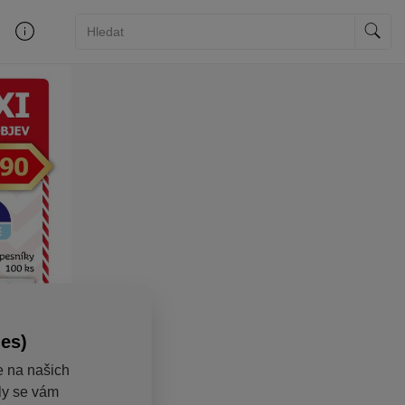
ies)
e na našich
aly se vám