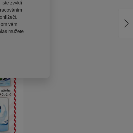
jste zvyklí
pracováním
hlížeči.
chom vám
hlas můžete