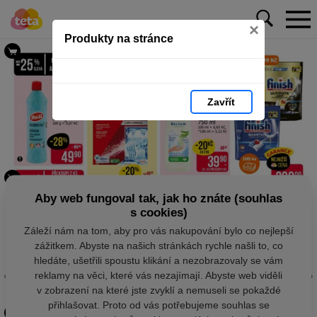
×
Produkty na stránce
Zavřít
Aby web fungoval tak, jak ho znáte (souhlas
s cookies)
Záleží nám na tom, aby pro vás nakupování bylo co nejlepší
zážitkem. Abyste na našich stránkách rychle našli to, co
hledáte, ušetřili spoustu klikání a nezobrazovaly se vám
reklamy na věci, které vás nezajímají. Abyste web viděli
v zobrazení na které jste zvyklí a nemuseli se pokaždé
přihlašovat. Proto od vás potřebujeme souhlas se