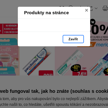
×
Produkty na stránce
Zavřít
web fungoval tak, jak ho znáte (souhlas s cook
a tom, aby pro vás nakupování bylo co nejlepší zážitkem. Abyst
ychle našli to, co hledáte, ušetřili spoustu klikání a nezobrazov