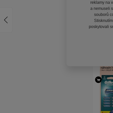
reklamy na vě
a nemuseli s
souborů co
Stisknutím
poskytovali s