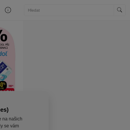
ies)
e na našich
aly se vám