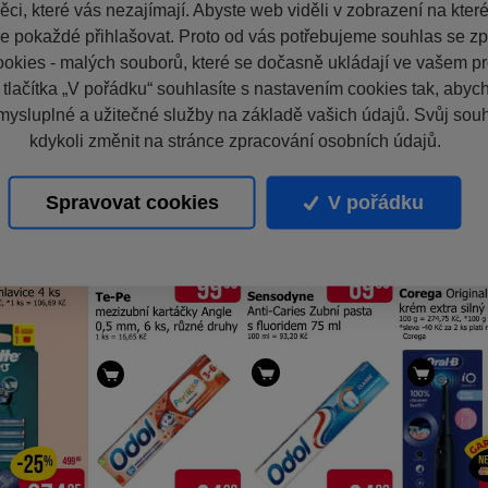
ci, které vás nezajímají. Abyste web viděli v zobrazení na které 
e pokaždé přihlašovat. Proto od vás potřebujeme souhlas se z
okies - malých souborů, které se dočasně ukládají ve vašem pro
 tlačítka „V pořádku“ souhlasíte s nastavením cookies tak, aby
mysluplné a užitečné služby na základě vašich údajů. Svůj sou
kdykoli změnit na stránce zpracování osobních údajů.
Spravovat cookies
V pořádku