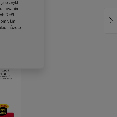
jste zvyklí
pracováním
hlížeči.
chom vám
hlas můžete