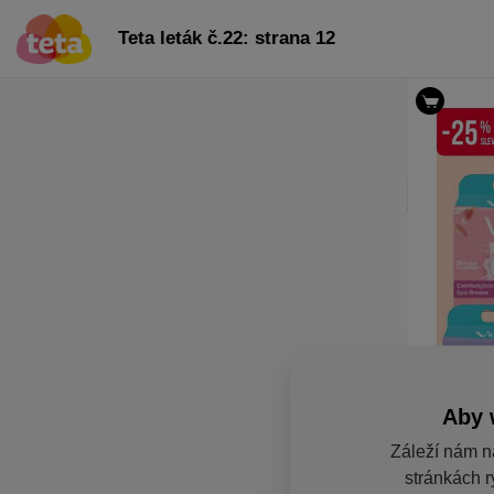
Teta leták č.22: strana 12
Aby 
Záleží nám n
stránkách r