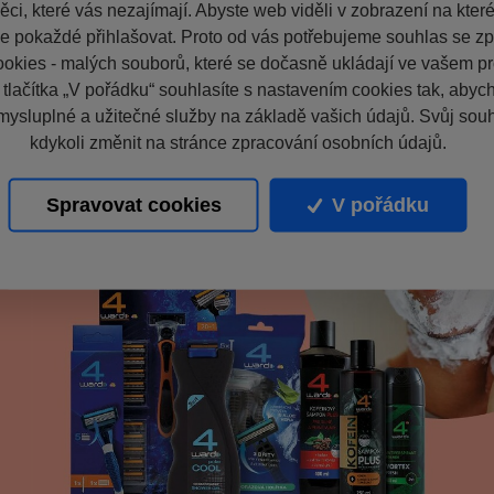
ci, které vás nezajímají. Abyste web viděli v zobrazení na které 
e pokaždé přihlašovat. Proto od vás potřebujeme souhlas se z
okies - malých souborů, které se dočasně ukládají ve vašem pro
 tlačítka „V pořádku“ souhlasíte s nastavením cookies tak, aby
mysluplné a užitečné služby na základě vašich údajů. Svůj sou
kdykoli změnit na stránce zpracování osobních údajů.
Spravovat cookies
V pořádku