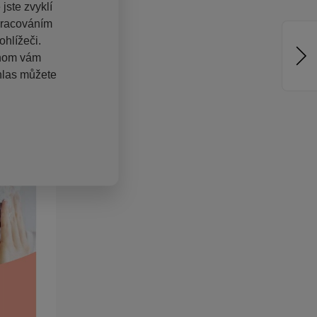
jste zvyklí
pracováním
hlížeči.
chom vám
hlas můžete