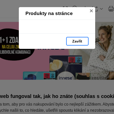
×
Produkty na stránce
Zavřít
web fungoval tak, jak ho znáte (souhlas s cook
a tom, aby pro vás nakupování bylo co nejlepší zážitkem. Abyst
ychle našli to, co hledáte, ušetřili spoustu klikání a nezobrazov