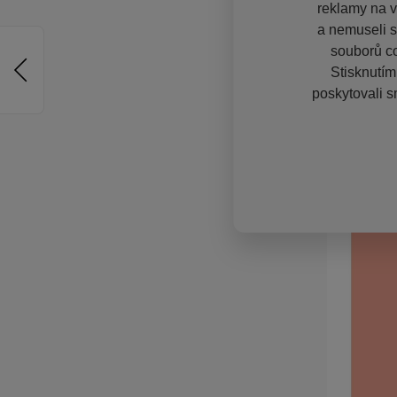
reklamy na vě
a nemuseli s
souborů co
Stisknutím
poskytovali s