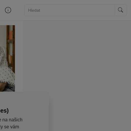
ies)
e na našich
aly se vám