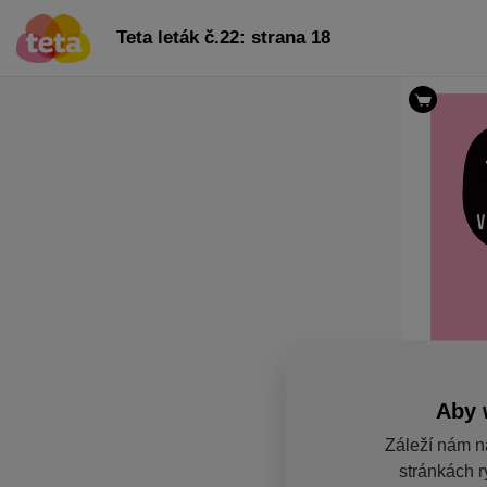
Teta leták č.22: strana 18
Aby 
Záleží nám n
stránkách r