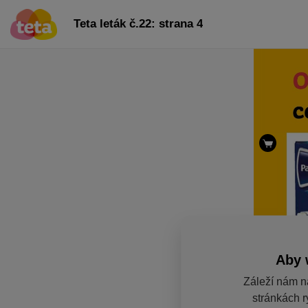
Teta leták č.22: strana 4
Aby 
Záleží nám n
stránkách r