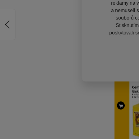
reklamy na vě
a nemuseli s
souborů co
Stisknutím
poskytovali s