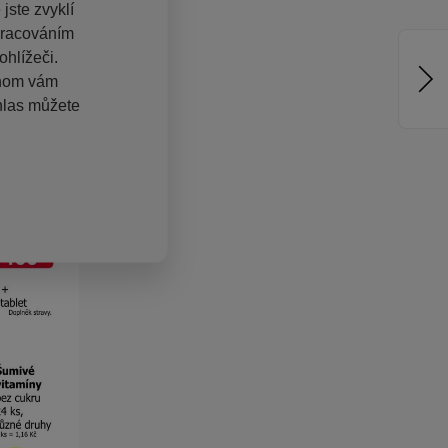
jste zvyklí
pracováním
hlížeči.
chom vám
hlas můžete