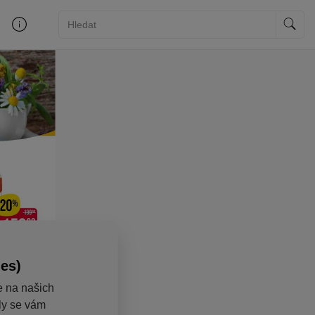
ies)
e na našich
aly se vám