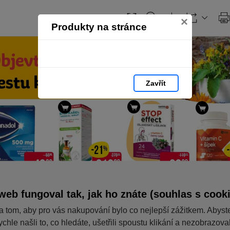
×
Produkty na stránce
Zavřít
web fungoval tak, jak ho znáte (souhlas s cook
a tom, aby pro vás nakupování bylo co nejlepší zážitkem. Abyst
ychle našli to, co hledáte, ušetřili spoustu klikání a nezobrazov