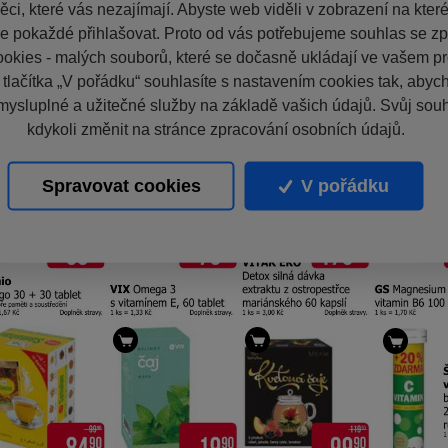
ci, které vás nezajímají. Abyste web viděli v zobrazení na které 
e pokaždé přihlašovat. Proto od vás potřebujeme souhlas se z
okies - malých souborů, které se dočasně ukládají ve vašem pro
 tlačítka „V pořádku“ souhlasíte s nastavením cookies tak, aby
mysluplné a užitečné služby na základě vašich údajů. Svůj sou
kdykoli změnit na stránce zpracování osobních údajů.
Spravovat cookies
V pořádku