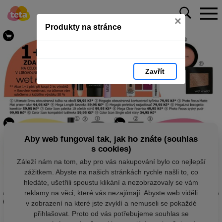
×
Produkty na stránce
Zavřít
Aby web fungoval tak, jak ho znáte (souhlas
s cookies)
Záleží nám na tom, aby pro vás nakupování bylo co nejlepší
zážitkem. Abyste na našich stránkách rychle našli to, co
hledáte, ušetřili spoustu klikání a nezobrazovaly se vám
reklamy na věci, které vás nezajímají. Abyste web viděli
v zobrazení na které jste zvyklí a nemuseli se pokaždé
přihlašovat. Proto od vás potřebujeme souhlas se