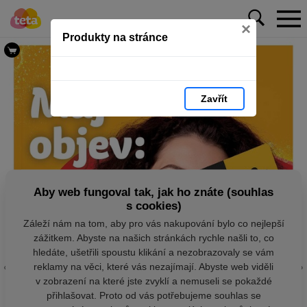
×
Produkty na stránce
Zavřít
Aby web fungoval tak, jak ho znáte (souhlas
s cookies)
Záleží nám na tom, aby pro vás nakupování bylo co nejlepší
zážitkem. Abyste na našich stránkách rychle našli to, co
hledáte, ušetřili spoustu klikání a nezobrazovaly se vám
reklamy na věci, které vás nezajímají. Abyste web viděli
v zobrazení na které jste zvyklí a nemuseli se pokaždé
přihlašovat. Proto od vás potřebujeme souhlas se