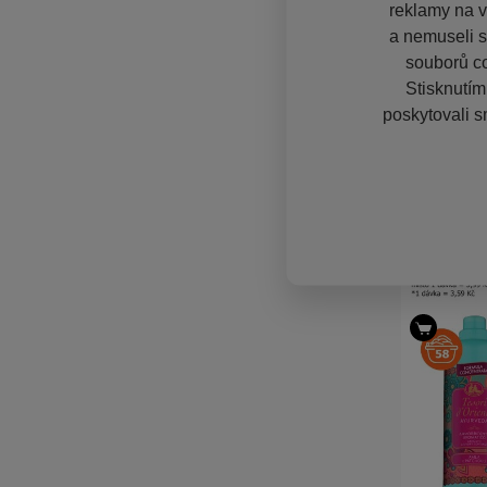
reklamy na vě
a nemuseli s
souborů co
Stisknutím
poskytovali s