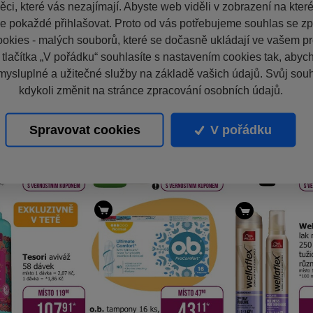
ci, které vás nezajímají. Abyste web viděli v zobrazení na které 
e pokaždé přihlašovat. Proto od vás potřebujeme souhlas se z
okies - malých souborů, které se dočasně ukládají ve vašem pro
 tlačítka „V pořádku“ souhlasíte s nastavením cookies tak, aby
mysluplné a užitečné služby na základě vašich údajů. Svůj sou
kdykoli změnit na stránce zpracování osobních údajů.
Spravovat cookies
V pořádku