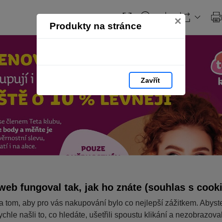
×
Produkty na stránce
Zavřít
web fungoval tak, jak ho znáte (souhlas s cook
a tom, aby pro vás nakupování bylo co nejlepší zážitkem. Abyst
ychle našli to, co hledáte, ušetřili spoustu klikání a nezobrazov