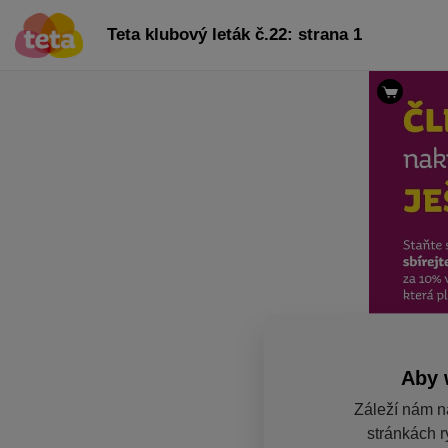
Teta klubový leták č.22: strana 1
Aby 
Záleží nám n
stránkách r