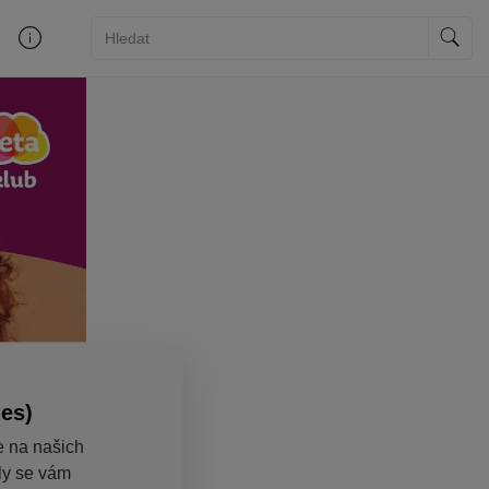
ies)
e na našich
aly se vám