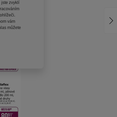
jste zvyklí
pracováním
hlížeči.
chom vám
hlas můžete