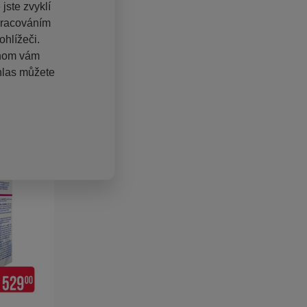
jste zvyklí
pracováním
hlížeči.
chom vám
hlas můžete