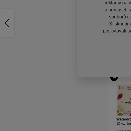
reklamy na vě
a nemuseli s
souborů co
Stisknutím
poskytovali s