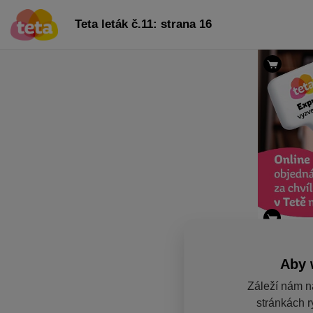
Teta leták č.11: strana 16
Aby 
Záleží nám n
stránkách r