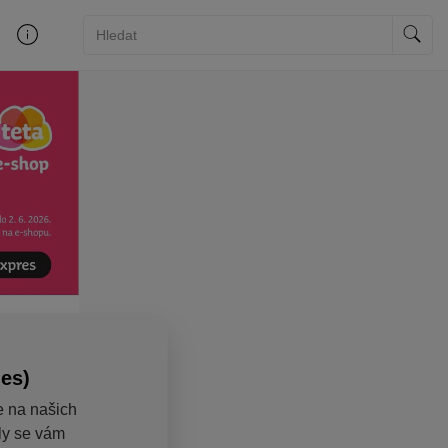
ies)
e na našich
aly se vám