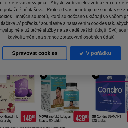
ci, které vás nezajímají. Abyste web viděli v zobrazení na které 
e pokaždé přihlašovat. Proto od vás potřebujeme souhlas se z
okies - malých souborů, které se dočasně ukládají ve vašem pro
 tlačítka „V pořádku“ souhlasíte s nastavením cookies tak, aby
mysluplné a užitečné služby na základě vašich údajů. Svůj sou
kdykoli změnit na stránce zpracování osobních údajů.
Spravovat cookies
V pořádku