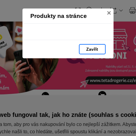
×
Produkty na stránce
Zavřít
web fungoval tak, jak ho znáte (souhlas s cook
a tom, aby pro vás nakupování bylo co nejlepší zážitkem. Abyst
ychle našli to, co hledáte, ušetřili spoustu klikání a nezobrazov