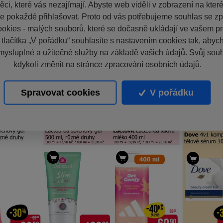
ci, které vás nezajímají. Abyste web viděli v zobrazení na které 
e pokaždé přihlašovat. Proto od vás potřebujeme souhlas se z
okies - malých souborů, které se dočasně ukládají ve vašem pro
 tlačítka „V pořádku“ souhlasíte s nastavením cookies tak, aby
mysluplné a užitečné služby na základě vašich údajů. Svůj sou
kdykoli změnit na stránce zpracování osobních údajů.
Spravovat cookies
V pořádku