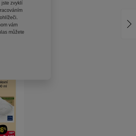
jste zvyklí
pracováním
hlížeči.
chom vám
hlas můžete