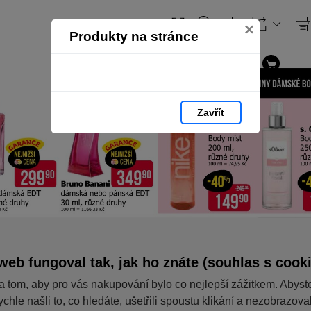
×
Produkty na stránce
Zavřít
web fungoval tak, jak ho znáte (souhlas s cook
a tom, aby pro vás nakupování bylo co nejlepší zážitkem. Abyst
ychle našli to, co hledáte, ušetřili spoustu klikání a nezobrazov