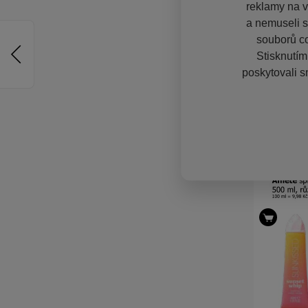
reklamy na vě
a nemuseli s
souborů co
Stisknutím
poskytovali s