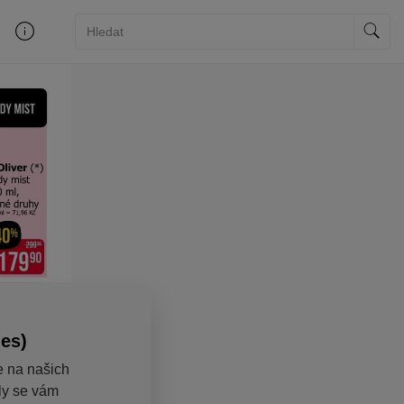
ies)
e na našich
aly se vám