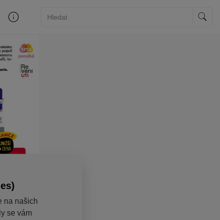
ies)
e na našich
aly se vám