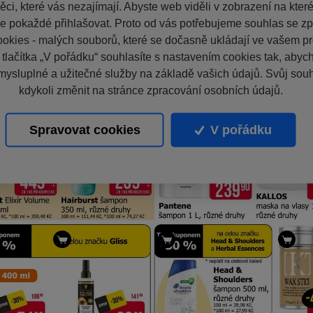
ci, které vás nezajímají. Abyste web viděli v zobrazení na které 
e pokaždé přihlašovat. Proto od vás potřebujeme souhlas se z
okies - malých souborů, které se dočasně ukládají ve vašem pro
 tlačítka „V pořádku“ souhlasíte s nastavením cookies tak, aby
mysluplné a užitečné služby na základě vašich údajů. Svůj sou
kdykoli změnit na stránce zpracování osobních údajů.
Spravovat cookies
V pořádku