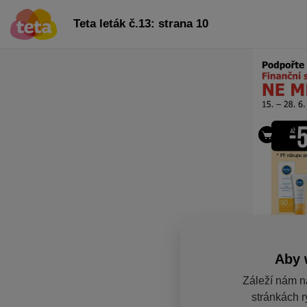
Teta leták č.13: strana 10
Aby 
Záleží nám n
stránkách r