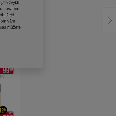
jste zvyklí
pracováním
hlížeči.
chom vám
hlas můžete