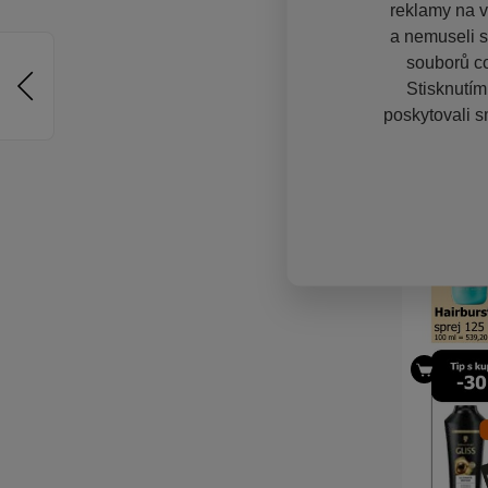
reklamy na vě
a nemuseli s
souborů co
Stisknutím
poskytovali s