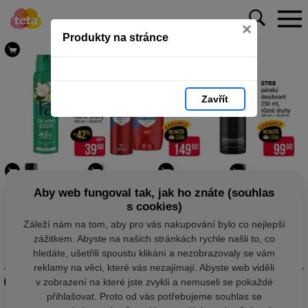
×
Produkty na stránce
Zavřít
Aby web fungoval tak, jak ho znáte (souhlas
s cookies)
Záleží nám na tom, aby pro vás nakupování bylo co nejlepší
zážitkem. Abyste na našich stránkách rychle našli to, co
hledáte, ušetřili spoustu klikání a nezobrazovaly se vám
reklamy na věci, které vás nezajímají. Abyste web viděli
v zobrazení na které jste zvyklí a nemuseli se pokaždé
přihlašovat. Proto od vás potřebujeme souhlas se