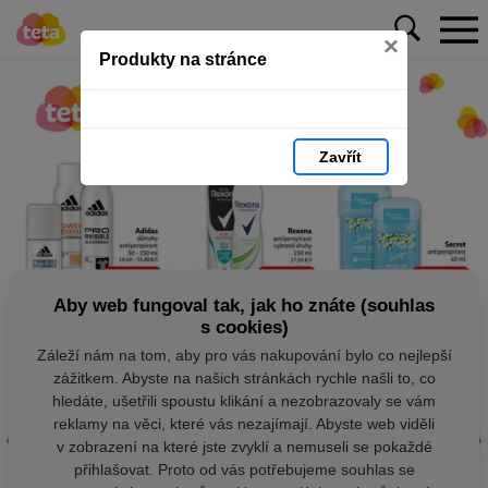
×
Produkty na stránce
Zavřít
Aby web fungoval tak, jak ho znáte (souhlas
s cookies)
Záleží nám na tom, aby pro vás nakupování bylo co nejlepší
zážitkem. Abyste na našich stránkách rychle našli to, co
hledáte, ušetřili spoustu klikání a nezobrazovaly se vám
reklamy na věci, které vás nezajímají. Abyste web viděli
v zobrazení na které jste zvyklí a nemuseli se pokaždé
přihlašovat. Proto od vás potřebujeme souhlas se