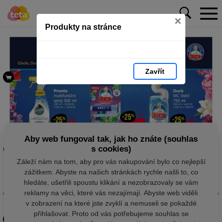
×
Produkty na stránce
Zavřít
Aby web fungoval tak, jak ho znáte (souhlas
s cookies)
Záleží nám na tom, aby pro vás nakupování bylo co nejlepší
zážitkem. Abyste na našich stránkách rychle našli to, co
hledáte, ušetřili spoustu klikání a nezobrazovaly se vám
reklamy na věci, které vás nezajímají. Abyste web viděli
v zobrazení na které jste zvyklí a nemuseli se pokaždé
přihlašovat. Proto od vás potřebujeme souhlas se