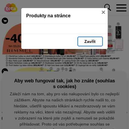
×
Produkty na stránce
Zavřít
Aby web fungoval tak, jak ho znáte (souhlas
s cookies)
Záleží nám na tom, aby pro vás nakupování bylo co nejlepší
zážitkem. Abyste na našich stránkách rychle našli to, co
hledáte, ušetřili spoustu klikání a nezobrazovaly se vám
reklamy na věci, které vás nezajímají. Abyste web viděli
v zobrazení na které jste zvyklí a nemuseli se pokaždé
přihlašovat. Proto od vás potřebujeme souhlas se