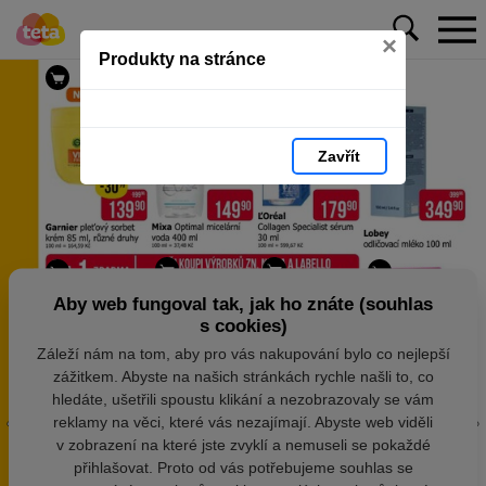
×
Produkty na stránce
Zavřít
Aby web fungoval tak, jak ho znáte (souhlas
s cookies)
Záleží nám na tom, aby pro vás nakupování bylo co nejlepší
zážitkem. Abyste na našich stránkách rychle našli to, co
hledáte, ušetřili spoustu klikání a nezobrazovaly se vám
reklamy na věci, které vás nezajímají. Abyste web viděli
v zobrazení na které jste zvyklí a nemuseli se pokaždé
přihlašovat. Proto od vás potřebujeme souhlas se