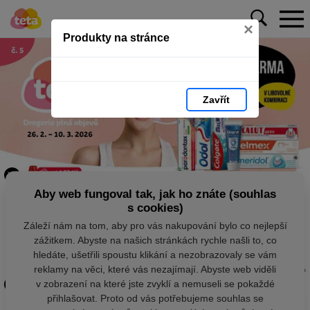
×
Produkty na stránce
Zavřít
Aby web fungoval tak, jak ho znáte (souhlas
s cookies)
Záleží nám na tom, aby pro vás nakupování bylo co nejlepší
zážitkem. Abyste na našich stránkách rychle našli to, co
hledáte, ušetřili spoustu klikání a nezobrazovaly se vám
reklamy na věci, které vás nezajímají. Abyste web viděli
v zobrazení na které jste zvyklí a nemuseli se pokaždé
přihlašovat. Proto od vás potřebujeme souhlas se