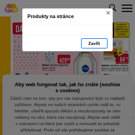
×
Produkty na stránce
Zavřít
Aby web fungoval tak, jak ho znáte (souhlas
s cookies)
Záleží nám na tom, aby pro vás nakupování bylo co nejlepší
zážitkem. Abyste na našich stránkách rychle našli to, co
hledáte, ušetřili spoustu klikání a nezobrazovaly se vám
reklamy na věci, které vás nezajímají. Abyste web viděli
v zobrazení na které jste zvyklí a nemuseli se pokaždé
přihlašovat. Proto od vás potřebujeme souhlas se