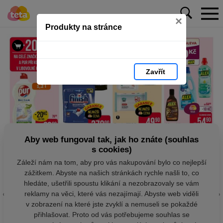
×
Produkty na stránce
Zavřít
Aby web fungoval tak, jak ho znáte (souhlas
s cookies)
Záleží nám na tom, aby pro vás nakupování bylo co nejlepší
zážitkem. Abyste na našich stránkách rychle našli to, co
hledáte, ušetřili spoustu klikání a nezobrazovaly se vám
reklamy na věci, které vás nezajímají. Abyste web viděli
v zobrazení na které jste zvyklí a nemuseli se pokaždé
přihlašovat. Proto od vás potřebujeme souhlas se