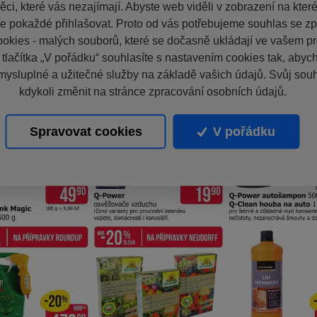
ci, které vás nezajímají. Abyste web viděli v zobrazení na které 
e pokaždé přihlašovat. Proto od vás potřebujeme souhlas se z
okies - malých souborů, které se dočasně ukládají ve vašem pro
 tlačítka „V pořádku“ souhlasíte s nastavením cookies tak, aby
mysluplné a užitečné služby na základě vašich údajů. Svůj sou
kdykoli změnit na stránce zpracování osobních údajů.
Spravovat cookies
V pořádku