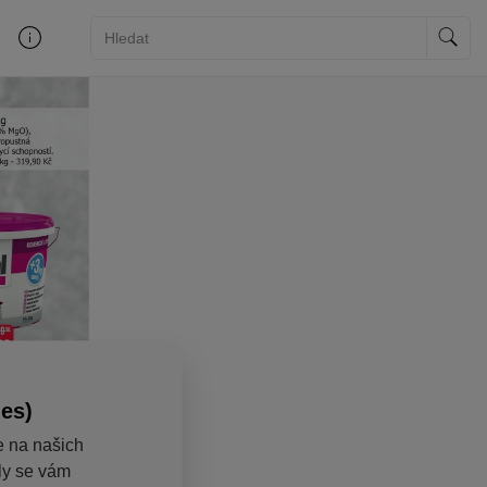
ies)
e na našich
aly se vám