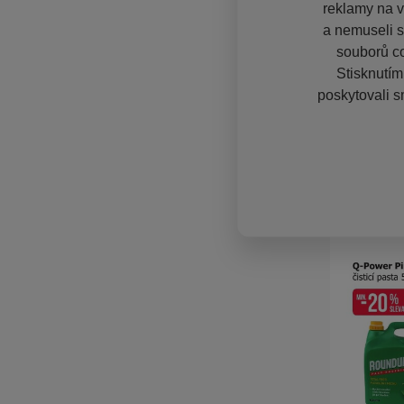
reklamy na vě
a nemuseli s
souborů co
Stisknutím
poskytovali s