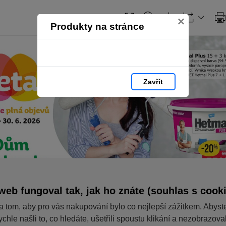
×
Produkty na stránce
Zavřít
web fungoval tak, jak ho znáte (souhlas s cook
a tom, aby pro vás nakupování bylo co nejlepší zážitkem. Abyst
ychle našli to, co hledáte, ušetřili spoustu klikání a nezobrazov