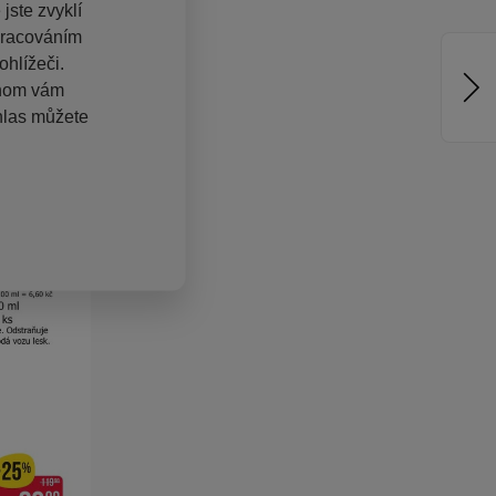
jste zvyklí
pracováním
hlížeči.
chom vám
hlas můžete