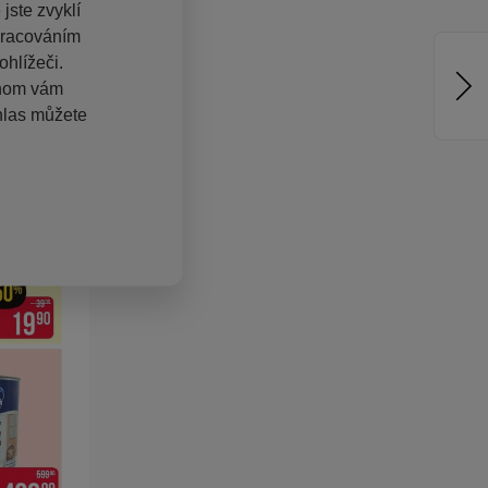
jste zvyklí
pracováním
hlížeči.
chom vám
hlas můžete