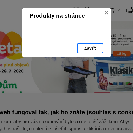
×
Produkty na stránce
Zavřít
web fungoval tak, jak ho znáte (souhlas s cook
a tom, aby pro vás nakupování bylo co nejlepší zážitkem. Abyst
ychle našli to, co hledáte, ušetřili spoustu klikání a nezobrazov