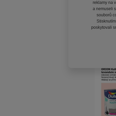
reklamy na vě
a nemuseli s
souborů co
Stisknutím
poskytovali s