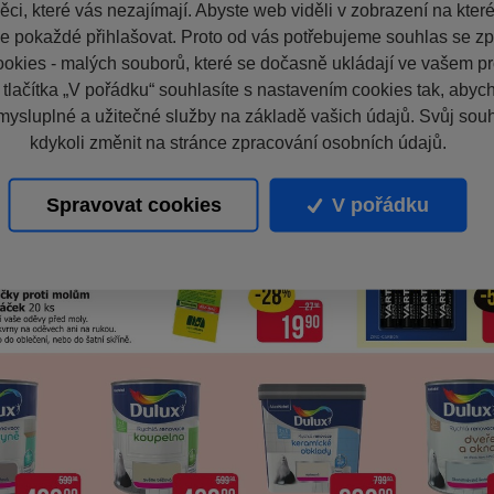
ci, které vás nezajímají. Abyste web viděli v zobrazení na které 
e pokaždé přihlašovat. Proto od vás potřebujeme souhlas se z
okies - malých souborů, které se dočasně ukládají ve vašem pro
 tlačítka „V pořádku“ souhlasíte s nastavením cookies tak, aby
mysluplné a užitečné služby na základě vašich údajů. Svůj sou
kdykoli změnit na stránce zpracování osobních údajů.
Spravovat cookies
V pořádku