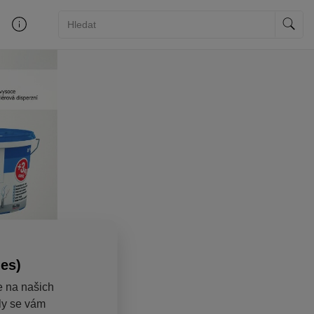
ies)
e na našich
aly se vám