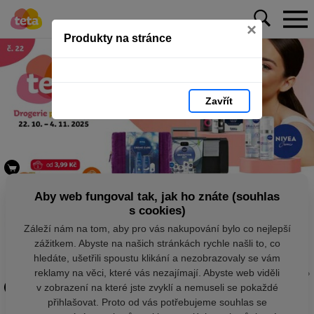
×
Produkty na stránce
Zavřít
Aby web fungoval tak, jak ho znáte (souhlas
s cookies)
Záleží nám na tom, aby pro vás nakupování bylo co nejlepší
zážitkem. Abyste na našich stránkách rychle našli to, co
hledáte, ušetřili spoustu klikání a nezobrazovaly se vám
reklamy na věci, které vás nezajímají. Abyste web viděli
v zobrazení na které jste zvyklí a nemuseli se pokaždé
přihlašovat. Proto od vás potřebujeme souhlas se