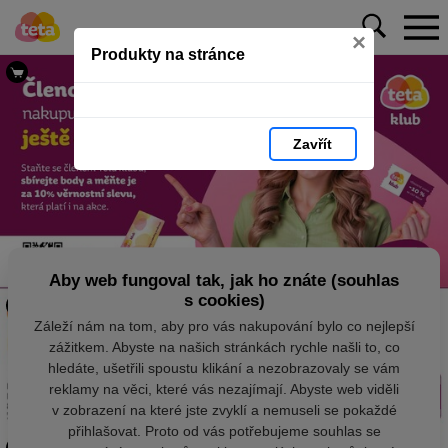
×
Produkty na stránce
Zavřít
Aby web fungoval tak, jak ho znáte (souhlas
s cookies)
Záleží nám na tom, aby pro vás nakupování bylo co nejlepší
zážitkem. Abyste na našich stránkách rychle našli to, co
hledáte, ušetřili spoustu klikání a nezobrazovaly se vám
reklamy na věci, které vás nezajímají. Abyste web viděli
v zobrazení na které jste zvyklí a nemuseli se pokaždé
přihlašovat. Proto od vás potřebujeme souhlas se