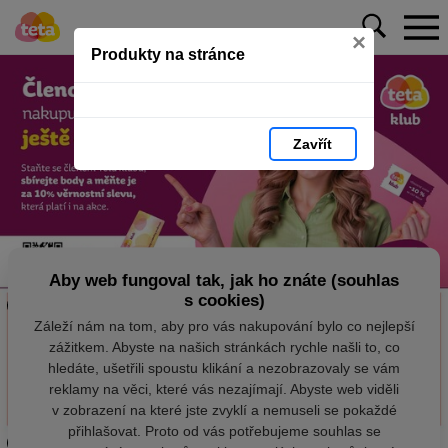
×
Produkty na stránce
Zavřít
Aby web fungoval tak, jak ho znáte (souhlas
s cookies)
Záleží nám na tom, aby pro vás nakupování bylo co nejlepší
zážitkem. Abyste na našich stránkách rychle našli to, co
hledáte, ušetřili spoustu klikání a nezobrazovaly se vám
reklamy na věci, které vás nezajímají. Abyste web viděli
v zobrazení na které jste zvyklí a nemuseli se pokaždé
přihlašovat. Proto od vás potřebujeme souhlas se