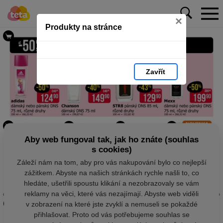
×
Produkty na stránce
Zavřít
Aby web fungoval tak, jak ho znáte (souhlas
s cookies)
Záleží nám na tom, aby pro vás nakupování bylo co nejlepší
zážitkem. Abyste na našich stránkách rychle našli to, co
hledáte, ušetřili spoustu klikání a nezobrazovaly se vám
reklamy na věci, které vás nezajímají. Abyste web viděli
v zobrazení na které jste zvyklí a nemuseli se pokaždé
přihlašovat. Proto od vás potřebujeme souhlas se