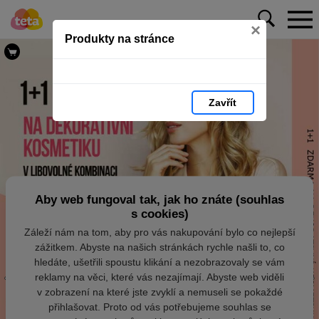
×
Produkty na stránce
Zavřít
Aby web fungoval tak, jak ho znáte (souhlas
s cookies)
Záleží nám na tom, aby pro vás nakupování bylo co nejlepší
zážitkem. Abyste na našich stránkách rychle našli to, co
hledáte, ušetřili spoustu klikání a nezobrazovaly se vám
reklamy na věci, které vás nezajímají. Abyste web viděli
v zobrazení na které jste zvyklí a nemuseli se pokaždé
přihlašovat. Proto od vás potřebujeme souhlas se